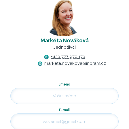
Markéta Nováková
Jednotlivci
+420 777 979 170
marketa.novakova@inpram.cz
Jméno
E-mail