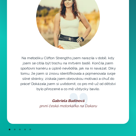
Na metodiku Clifton Strengths jsem narazila v době, kdy
jsem se cítila být trochu na mrtvém bodě. Končila jsem
sportovní kariéru a úplně nevěděla, jak na ni navázat. Díky
tomu, že jsem si znovu identifikovala a pojmenovala svoje
silné stránky, získala jsem obrovskou motivaci a chuť do
práce! Dokázala jsem si uvědomit, co pro mě už od dětství
bylo přirozené a co mě vždycky bavilo.
Gabriela Budínová
první česká motorkářka na Dakaru