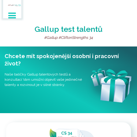
Gallup test talentů
#Gallup #CliftonStrengths 34
Chcete mít spokojenější osobní i pracovní
život?
Naše balíčky Gallup talentových testů a
konzultací Vám umožní objevit vaše jedinečné
talenty a rozvinout je v silné stránky.