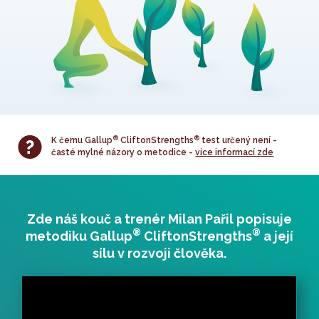
®
®
K čemu Gallup
CliftonStrengths
test určený není -
časté mylné názory o metodice -
více informací zde
Zde náš kouč a trenér Milan Pařil popisuje
®
®
metodiku Gallup
CliftonStrengths
a její
sílu v rozvoji člověka.