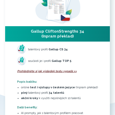
Gallup CliftonStrengths 34
(Inpram překlad)
talentový profil
Gallup CS 34
součástí je i profil
Gallup TOP 5
Prohlédněte si jak výsledek testu vypadá >>
Popis balíčku:
online
test i výstupy v českém jazyce
(Inpram překlad)
plný
talentový profil
34 talentů
akční kroky
k využití nejsilnějších 10 talentů
Další benefity:
AI prompty, jak s talentovým profilem pracovat