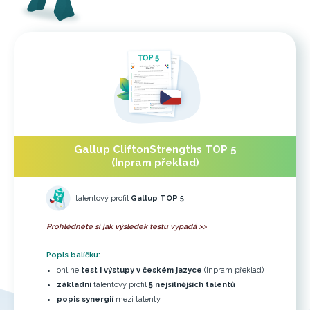
Gallup CliftonStrengths TOP 5
(Inpram překlad)
talentový profil
Gallup TOP 5
Prohlédněte si jak výsledek testu vypadá >>
Popis balíčku:
online
test i výstupy v českém jazyce
(Inpram překlad)
základní
talentový profil
5 nejsilnějších talentů
popis synergií
mezi talenty