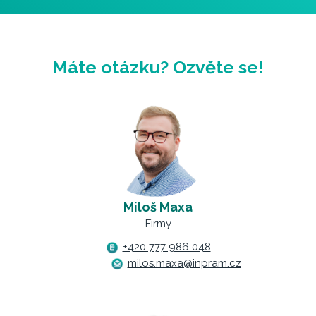
Máte otázku? Ozvěte se!
Miloš Maxa
Firmy
+420 777 986 048
milos.maxa@inpram.cz