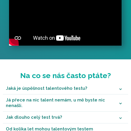
Na co se nás často ptáte?
Jaká je úspěšnost talentového testu?
Já přece na nic talent nemám, u mě byste nic
nenašli.
Jak dlouho celý test trvá?
Od kolika let mohou talentovým testem