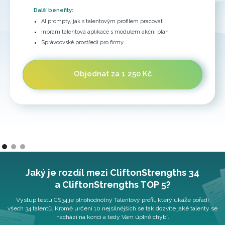
Další benefity:
AI prompty, jak s talentovým profilem pracovat
Inpram talentová aplikace s modulem akční plán
Správcovské prostředí pro firmy
-
Objednat za 1 250 Kč
Jaký je rozdíl mezi CliftonStrengths 34
a CliftonStrengths TOP 5?
Výstup testu CS34 je plnohodnotný Talentový profil, který ukáže pořadí
všech 34 talentů. Kromě určení 10 nejsilnějších se tak dozvíte jaké talenty se
nachází na konci a tedy Vám úplně chybí.