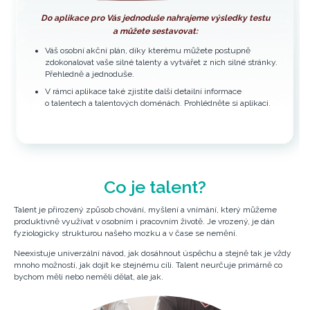
Do aplikace pro Vás jednoduše nahrajeme výsledky testu
a můžete sestavovat:
Váš osobní akční plán, díky kterému můžete postupně
zdokonalovat vaše silné talenty a vytvářet z nich silné stránky.
Přehledně a jednoduše.
V rámci aplikace také zjistíte další detailní informace
o talentech a talentových doménách. Prohlédněte si aplikaci.
Co je talent?
Talent je přirozený způsob chování, myšlení a vnímání, který můžeme
produktivně využívat v osobním i pracovním životě. Je vrozený, je dán
fyziologicky strukturou našeho mozku a v čase se nemění.
Neexistuje univerzální návod, jak dosáhnout úspěchu a stejně tak je vždy
mnoho možností, jak dojít ke stejnému cíli. Talent neurčuje primárně co
bychom měli nebo neměli dělat, ale jak.