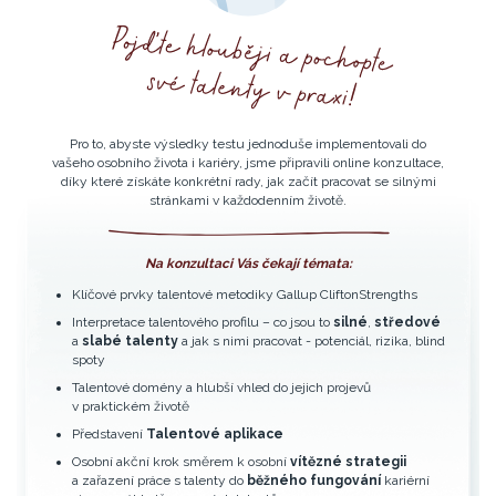
Pro to, abyste výsledky testu jednoduše implementovali do
vašeho osobního života i kariéry, jsme připravili online konzultace,
díky které získáte konkrétní rady, jak začít pracovat se silnými
stránkami v každodenním životě.
Na konzultaci Vás čekají témata:
Klíčové prvky talentové metodiky Gallup CliftonStrengths
Interpretace talentového profilu – co jsou to
silné
,
středové
a
slabé talenty
a jak s nimi pracovat - potenciál, rizika, blind
spoty
Talentové domény a hlubší vhled do jejich projevů
v praktickém životě
Představení
Talentové aplikace
Osobní akční krok směrem k osobní
vítězné strategii
a zařazení práce s talenty do
běžného fungování
kariérní