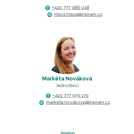
+420 777 986 048
milos.maxa@inpram.cz
Markéta Nováková
Jednotlivci
+420 777 979 170
marketa.novakova@inpram.cz
Jméno