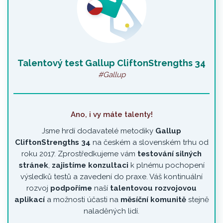
Talentový test Gallup CliftonStrengths 34
#Gallup
Ano, i vy máte talenty!
Jsme hrdí dodavatelé metodiky
Gallup
CliftonStrengths 34
na českém a slovenském trhu od
roku 2017. Zprostředkujeme vám
testování silných
stránek
,
zajistíme konzultaci
k plnému pochopení
výsledků testů a zavedení do praxe. Váš kontinuální
rozvoj
podpoříme
naší
talentovou rozvojovou
aplikací
a možnosti účasti na
měsíční komunitě
stejně
naladěných lidí.