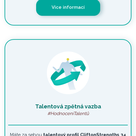
Více informací
Talentová zpětná vazba
#HodnoceníTalentů
Máte za sebou
talentový profil CliftonStrengths 34